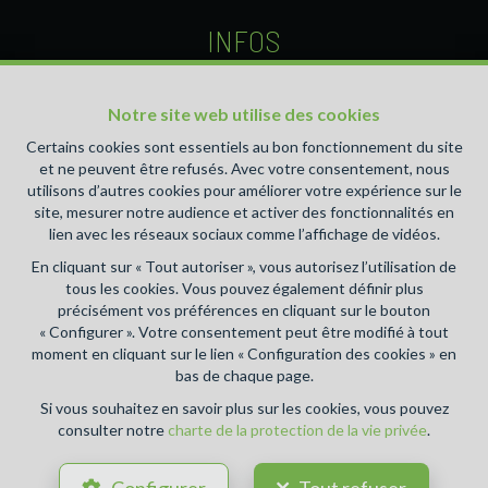
INFOS
Agent immobilier intermédiaire agréé IPI sous le numéro
510.426 et 511.049 en Belgique- Instance de contrôle:
Notre site web utilise des cookies
Institut professionnel des agents immobiliers, rue du
Certains cookies sont essentiels au bon fonctionnement du site
Luxembourg 16B, 1000 Bruxelles (+32 2 505 38 50 -
et ne peuvent être refusés. Avec votre consentement, nous
info@ipi.be) - Soumis au
code déontologique de l’ IPI
utilisons d’autres cookies pour améliorer votre expérience sur le
site, mesurer notre audience et activer des fonctionnalités en
RC professionnelle et cautionnement via AXA Belgium SA,
lien avec les réseaux sociaux comme l’affichage de vidéos.
Place du Trône 1, 1000 Bruxelles – police n° 730.390.160.
En cliquant sur « Tout autoriser », vous autorisez l’utilisation de
Couverture valable pour les activités réalisées en Belgique
tous les cookies. Vous pouvez également définir plus
Accueil
-
A vendre
-
A louer
-
A propos
-
Estimation
-
précisément vos préférences en cliquant sur le bouton
Blog
-
Contact
« Configurer ». Votre consentement peut être modifié à tout
moment en cliquant sur le lien « Configuration des cookies » en
bas de chaque page.
Conditions générales d'utilisation du site
Si vous souhaitez en savoir plus sur les cookies, vous pouvez
consulter notre
charte de la protection de la vie privée
.
Charte de la protection de la vie privée
Configuration des cookies