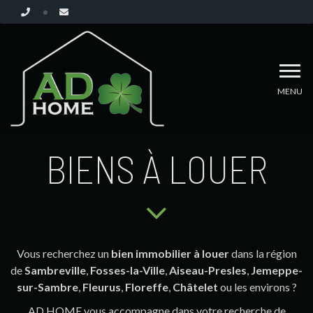
MENU
BIENS À LOUER
Vous recherchez un
bien immobilier à louer
dans la région
de
Sambreville
,
Fosses-la-Ville
,
Aiseau-Presles
,
Jemeppe-
sur-Sambre
,
Fleurus
,
Floreffe
,
Châtelet
ou les environs ?
AD HOME vous accompagne dans votre recherche de