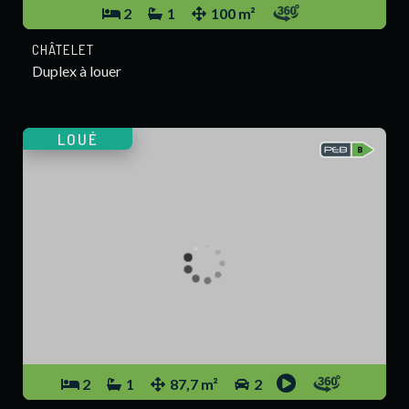
2
1
100 m²
CHÂTELET
Duplex à louer
LOUÉ
2
1
87,7 m²
2