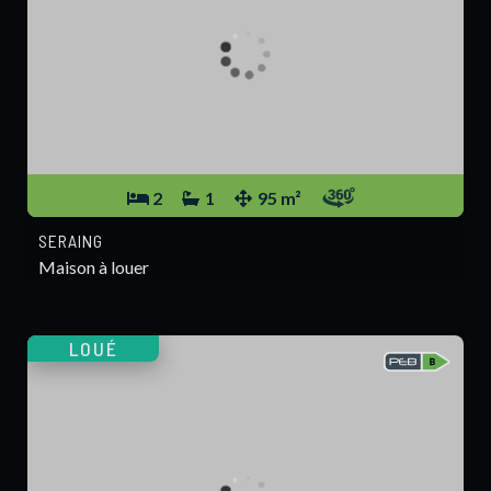
2
1
95 m²
SERAING
Maison à louer
LOUÉ