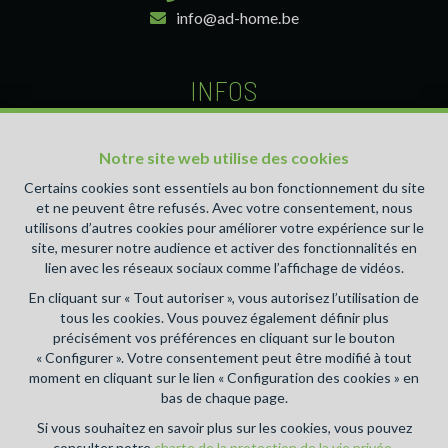
info@ad-home.be
INFOS
Agent immobilier intermédiaire agréé IPI sous le numéro
510.426 et 511.049 en Belgique- Instance de contrôle:
Notre site web utilise des cookies
Institut professionnel des agents immobiliers, rue du
Certains cookies sont essentiels au bon fonctionnement du site
Luxembourg 16B, 1000 Bruxelles (+32 2 505 38 50 -
et ne peuvent être refusés. Avec votre consentement, nous
info@ipi.be) - Soumis au
code déontologique de l’ IPI
utilisons d’autres cookies pour améliorer votre expérience sur le
site, mesurer notre audience et activer des fonctionnalités en
RC professionnelle et cautionnement via AXA Belgium SA,
lien avec les réseaux sociaux comme l’affichage de vidéos.
Place du Trône 1, 1000 Bruxelles – police n° 730.390.160.
En cliquant sur « Tout autoriser », vous autorisez l’utilisation de
Couverture valable pour les activités réalisées en Belgique
tous les cookies. Vous pouvez également définir plus
Accueil
-
A vendre
-
A louer
-
A propos
-
Estimation
-
précisément vos préférences en cliquant sur le bouton
Blog
-
Contact
« Configurer ». Votre consentement peut être modifié à tout
moment en cliquant sur le lien « Configuration des cookies » en
bas de chaque page.
Conditions générales d'utilisation du site
Si vous souhaitez en savoir plus sur les cookies, vous pouvez
consulter notre
charte de la protection de la vie privée
.