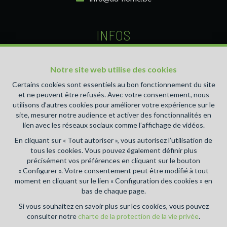
INFOS
Agent immobilier intermédiaire agréé IPI sous le numéro
510.426 et 511.049 en Belgique- Instance de contrôle:
Notre site web utilise des cookies
Institut professionnel des agents immobiliers, rue du
Certains cookies sont essentiels au bon fonctionnement du site
Luxembourg 16B, 1000 Bruxelles (+32 2 505 38 50 -
et ne peuvent être refusés. Avec votre consentement, nous
info@ipi.be) - Soumis au
code déontologique de l’ IPI
utilisons d’autres cookies pour améliorer votre expérience sur le
site, mesurer notre audience et activer des fonctionnalités en
RC professionnelle et cautionnement via AXA Belgium SA,
lien avec les réseaux sociaux comme l’affichage de vidéos.
Place du Trône 1, 1000 Bruxelles – police n° 730.390.160.
En cliquant sur « Tout autoriser », vous autorisez l’utilisation de
Couverture valable pour les activités réalisées en Belgique
tous les cookies. Vous pouvez également définir plus
Accueil
-
A vendre
-
A louer
-
A propos
-
Estimation
-
précisément vos préférences en cliquant sur le bouton
Blog
-
Contact
« Configurer ». Votre consentement peut être modifié à tout
moment en cliquant sur le lien « Configuration des cookies » en
bas de chaque page.
Conditions générales d'utilisation du site
Si vous souhaitez en savoir plus sur les cookies, vous pouvez
consulter notre
charte de la protection de la vie privée
.
Charte de la protection de la vie privée