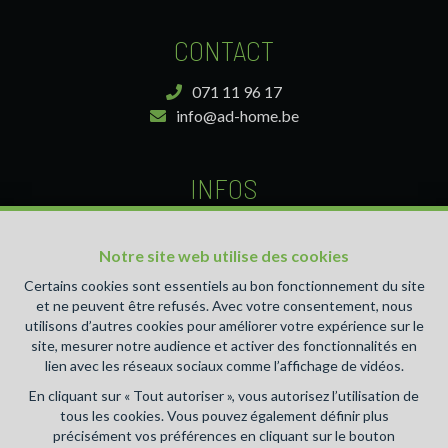
CONTACT
071 11 96 17
info@ad-home.be
INFOS
Agent immobilier intermédiaire agréé IPI sous le numéro
510.426 et 511.049 en Belgique- Instance de contrôle:
Notre site web utilise des cookies
Institut professionnel des agents immobiliers, rue du
Certains cookies sont essentiels au bon fonctionnement du site
Luxembourg 16B, 1000 Bruxelles (+32 2 505 38 50 -
et ne peuvent être refusés. Avec votre consentement, nous
info@ipi.be) - Soumis au
code déontologique de l’ IPI
utilisons d’autres cookies pour améliorer votre expérience sur le
site, mesurer notre audience et activer des fonctionnalités en
RC professionnelle et cautionnement via AXA Belgium SA,
lien avec les réseaux sociaux comme l’affichage de vidéos.
Place du Trône 1, 1000 Bruxelles – police n° 730.390.160.
En cliquant sur « Tout autoriser », vous autorisez l’utilisation de
Couverture valable pour les activités réalisées en Belgique
tous les cookies. Vous pouvez également définir plus
Accueil
-
A vendre
-
A louer
-
A propos
-
Estimation
-
précisément vos préférences en cliquant sur le bouton